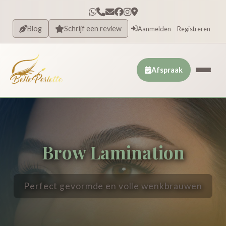
Blog
Schrijf een review
Aanmelden
Registreren
Afspraak
Brow Lamination
Perfect gevormde en volle wenkbrauwen